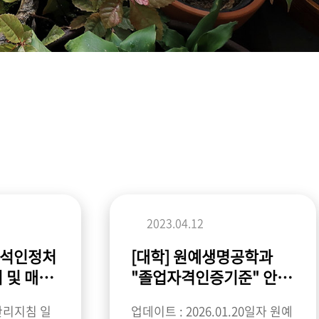
2023.04.12
출석인정처
[대학] 원예생명공학과
 매뉴
"졸업자격인증기준" 안내
내
_(정비 260120기준)
관리지침 일
업데이트 : 2026.01.20일자 원예