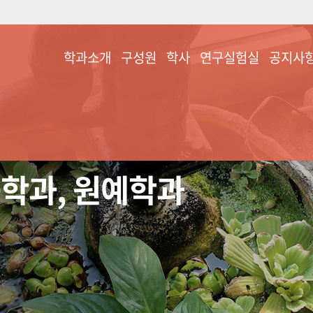
학과소개
구성원
학사
연구실험실
공지사
학과소개
교수진
교과과정
화훼원예학
공지사항
연혁
학과구성원
장학제도
시설원예학
찾아오시는 길
퇴직교수진
학술/학위논문
원예작물유전육종
학
학과장 인사말
취업처(졸업자)
학과, 원예학과
과수및번식학
원예품질관리학
원예작물생리생태
학
스마트원예재배학