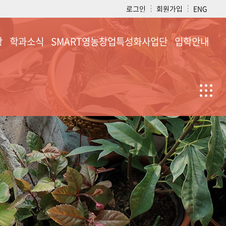
로그인
회원가입
ENG
항
학과소식
SMART영농창업특성화사업단
입학안내
학과소식
소개
입학안내
공지사항
활동사진
자료실