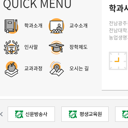
QUICK MENU
학과사
전남광주
학과소개
교수소개
전남대학
농업생명과
인사말
장학제도
교과과정
오시는 길