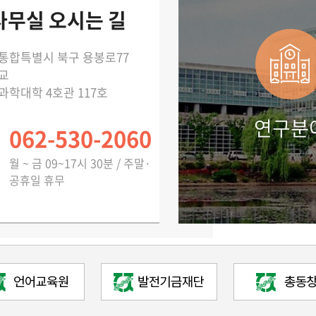
무실 오시는 길
통합특별시 북구 용봉로77
교
학대학 4호관 117호
연구분
062-530-2060
월 ~ 금 09~17시 30분 / 주말·
공휴일 휴무