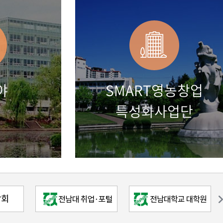
야
SMART영농창업
특성화사업단