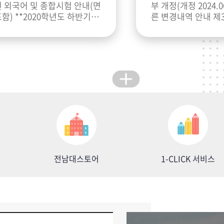
 외국어 및 종합시험 안내(면
부 개정(개정 2024.0
함) **2020학년도 하반기부
른 변경내역 안내 제
정)① 학생은 교학규
 이점 확인 후 변경된 양식으
제1항 각호의 사유로
제출 요망.
없
전남대스토어
1-CLICK 서비스