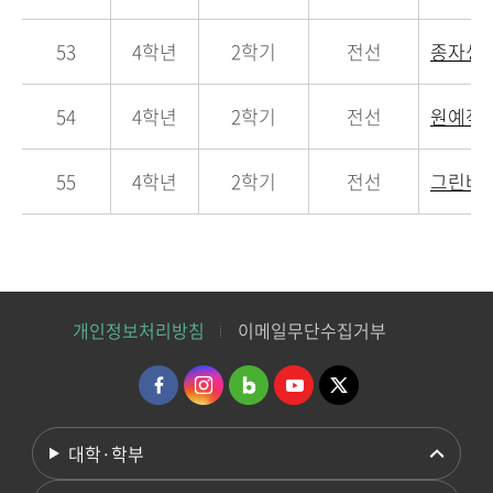
53
4학년
2학기
전선
종자생
54
4학년
2학기
전선
원예작
55
4학년
2학기
전선
그린바
개인정보처리방침
이메일무단수집거부
대학·학부