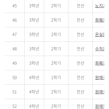
45
3학년
2학기
전선
노지과수
46
3학년
2학기
전선
화훼장
47
3학년
2학기
전선
온실환
48
3학년
2학기
전선
수직농
49
3학년
2학기
전선
화훼정
50
4학년
1학기
전선
원예생
51
4학년
2학기
전선
원예생
52
4학년
2학기
전선
원예작