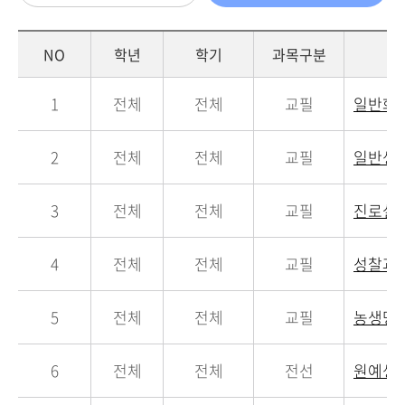
NO
학년
학기
과목구분
1
전체
전체
교필
일반화
2
전체
전체
교필
일반생
3
전체
전체
교필
진로설
4
전체
전체
교필
성찰과
5
전체
전체
교필
농생명
6
전체
전체
전선
원예생