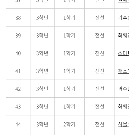
38
3학년
1학기
전선
기후변
39
3학년
1학기
전선
화훼장
40
3학년
1학기
전선
스마트
41
3학년
1학기
전선
채소육
42
3학년
1학기
전선
과수원
43
3학년
1학기
전선
화훼장
44
3학년
2학기
전선
식물생