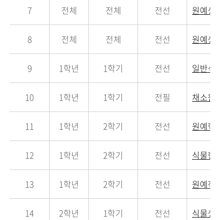
7
전체
전체
전선
원예생
8
전체
전체
전선
원예생
9
1학년
1학기
전선
일반식
10
1학년
1학기
전필
채소원
11
1학년
2학기
전선
원예학
12
1학년
2학기
전선
식물형
13
1학년
2학기
전선
원예작
14
2학년
1학기
전선
식물생