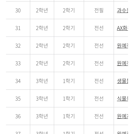
30
2학년
2학기
전필
과수원
31
2학년
2학기
전선
AX화
32
2학년
2학기
전선
원예작
33
2학년
2학기
전선
원예작
34
3학년
1학기
전선
생물통
35
3학년
1학기
전선
식물육
36
3학년
1학기
전선
원예자
37
3학년
1학기
전선
원예작