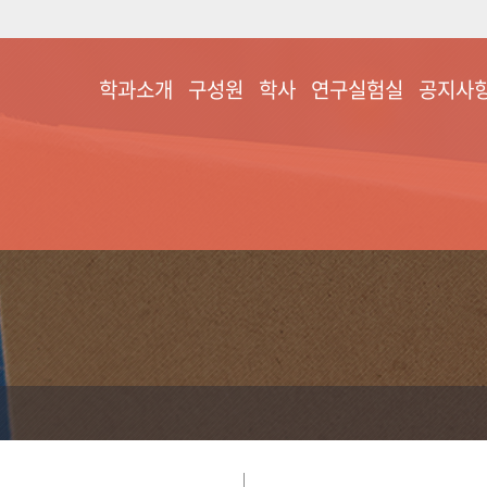
학과소개
구성원
학사
연구실험실
공지사
학과소개
교수진
교과과정
화훼원예학
공지사항
연혁
학과구성원
장학제도
시설원예학
찾아오시는 길
퇴직교수진
학술/학위논문
원예작물유전육종
학
학과장 인사말
취업처(졸업자)
과수및번식학
원예품질관리학
원예작물생리생태
학
스마트원예재배학