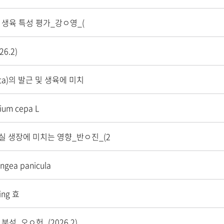
)의 생육 특성 평가_강ㅇ영_(
6.2)
ita)의 발근 및 생육에 미치
um cepa L
과실 생장에 미치는 영향_반ㅇ진_(2
gea panicula
ing 효
분석_오ㅇ헌_(2026.2)