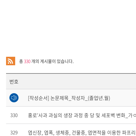
총
330
개의 게시물이 있습니다.
번호
[작성순서] 논문제목_작성자_(졸업년.월)
홍로’사과 과실의 생장 과정 중 당 및 세포벽 변화_가ㅇ현
330
엽신장, 엽폭, 생체중, 건물중, 엽면적을 이용한 파프리
329