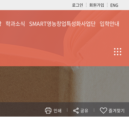
로그인
회원가입
ENG
항
학과소식
SMART영농창업특성화사업단
입학안내
학과소식
소개
입학안내
공지사항
활동사진
자료실
인쇄
공유
즐겨찾기