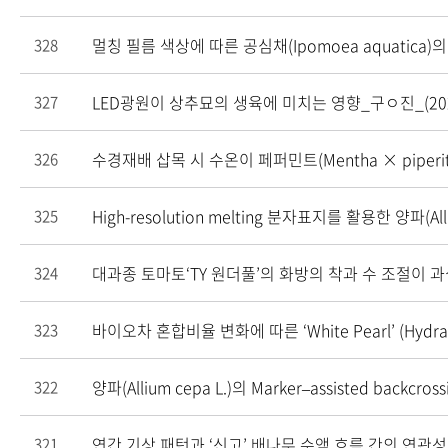
멀칭 필름 색상에 따른 공심채(Ipomoea aquatica
328
LED광원이 상추묘의 생육에 미치는 영향_구ㅇ진_(202
327
수경재배 삽목 시 수온이 페퍼민트(Mentha × piper
326
High-resolution melting 분자표지를 활용한 양파(Alli
325
대과종 토마토‘TY 원더풀’의 화방의 착과 수 조절이 
324
바이오차 혼합비율 변화에 따른 ‘White Pearl’ (Hydran
323
양파(Allium cepa L.)의 Marker–assisted backcross
322
연간 기상 패턴과 ‘신고’ 배나무 수액 흐름 간의 연관성 
321