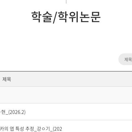
학술/학위논문
제목
_(2026.2)
카의 엽 특성 추정_강ㅇ기_(202