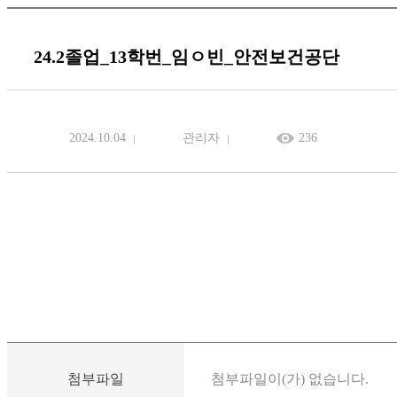
24.2졸업_13학번_임ㅇ빈_안전보건공단
2024.10.04
관리자
236
첨부파일
첨부파일이(가) 없습니다.